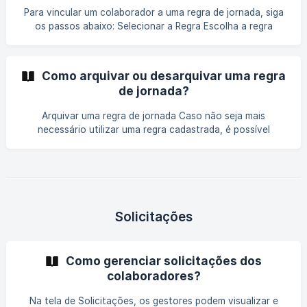
Para vincular um colaborador a uma regra de jornada, siga
os passos abaixo: Selecionar a Regra Escolha a regra
desejada. Clique em "Visualizar detalhes" para abrir uma
nova janela com as informações da regra e os
colaboradores vinculados. Adicionar Novo Colaborador ![]
Como arquivar ou desarquivar uma regra
(https://storage.crisp.chat/users/helpdesk/website/-/6/1/0/
de jornada?
c/610c
Arquivar uma regra de jornada Caso não seja mais
necessário utilizar uma regra cadastrada, é possível
arquivá-la, ocultando-a da lista de regras ativas. Antes de
arquivar uma regra, siga estas etapas: || Certifique-se de
mover todos os colaboradores associados para outra
regra ativa. Para arquivar uma regra: Acesse a lista de
regras ativas. Selecione a regra desejada.
Solicitações
Como gerenciar solicitações dos
colaboradores?
Na tela de Solicitações, os gestores podem visualizar e