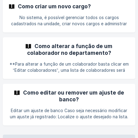
“Colaboradores” estará disponível listando todos aqueles
Como criar um novo cargo?
vinculados ao feriado. Clique no botão “Adicionar
colaborador”, uma nova janela irá exibir os colaborad
No sistema, é possível gerenciar todos os cargos
cadastrados na unidade, criar novos cargos e administrar
os colaboradores vinculados a cada um deles. Como
adicionar um novo cargo Clique no botão “Adicionar cargo”
no canto superior direito da tela. Na janel
Como alterar a função de um
colaborador no departamento?
**Para alterar a função de um colaborador basta clicar em
“Editar colaboradores”, uma lista de colaboradores será
exibida com suas funções. Escolha um colaborador para
alterar a função e clique no botão “Editar”, assim será
habilitada a opção de alterar a função para membro ou
Como editar ou remover um ajuste de
gestor. ![]
banco?
(https://storage.crisp.chat/users/helpdesk/website/-/6/1/0/
c/610c61f54aca4400/image_14m1s20
Editar um ajuste de banco Caso seja necessário modificar
um ajuste já registrado: Localize o ajuste desejado na lista.
Clique no botão “Editar”. Uma janela será exibida permitindo
a alteração das informações do ajuste. Após realizar as
alterações, clique em “Salvar” para confirmar. |||