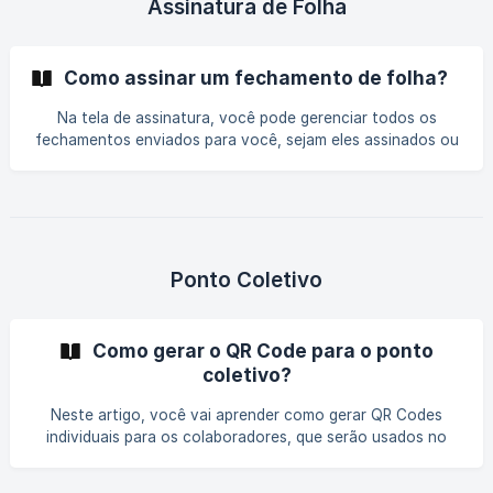
Assinatura de Folha
Como assinar um fechamento de folha?
Na tela de assinatura, você pode gerenciar todos os
fechamentos enviados para você, sejam eles assinados ou
pendentes. || Fechamentos Pendentes: Quando um
fechamento aguarda sua assinatura, a opção "Assinar"
ficará disponível. ||| Fechamentos Desconsiderados: Se o
gestor desconsiderar um fechamento, ele será marcado
como "Desconsiderado". Nesse caso, não será possível
visualizar nem assinar a folha. | Fechamentos Assinados:
Ponto Coletivo
Assim que você assinar um fechamento, o status mudará
para
Como gerar o QR Code para o ponto
coletivo?
Neste artigo, você vai aprender como gerar QR Codes
individuais para os colaboradores, que serão usados no
registro de ponto coletivo. Esse processo permite que
cada pessoa utilize seu próprio QR Code para registrar a