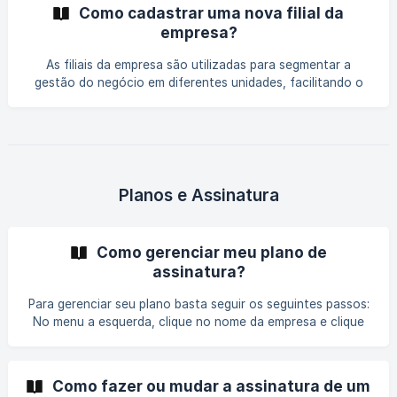
seleciona a opção "Perfil da Empresa". Visualizar e editar
Como cadastrar uma nova filial da
dados da empresa ![]
empresa?
(https://storage.crisp.chat/users/helpdesk/website/-/6/1/0/
c/610c61f54aca4400/imag
As filiais da empresa são utilizadas para segmentar a
gestão do negócio em diferentes unidades, facilitando o
controle e a administração. ||| A quantidade de acessos
contratada no seu plano é compartilhada entre a unidade
matriz e suas filiais. Isso significa que os acessos
disponíveis podem ser distribuídos conforme a necessidade
de cada unidade. Caso precise ajustar essa distribuição ou
contratar mais acessos, visite a tela de Meu Plano nas
Planos e Assinatura
opções do perfil ou entre em contato com nosso supor
Como gerenciar meu plano de
assinatura?
Para gerenciar seu plano basta seguir os seguintes passos:
No menu a esquerda, clique no nome da empresa e clique
em "Meu plano". Na tela "Meu Plano" é possível visualizar
todas informações necessárias sobre sua assinatura como:
Situação do pagamento Op
Como fazer ou mudar a assinatura de um