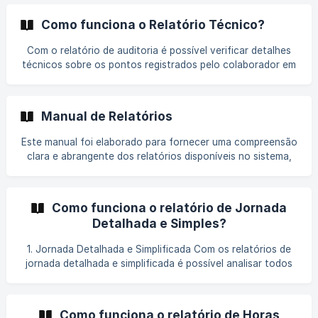
compensadas ou pagas, conforme as normas
estabelecidas previamente. Além disso, também é útil para
Como funciona o Relatório Técnico?
garantir o cumprimento das leis trabalhistas e evitar
problemas legais relacionados ao excesso de horas
Com o relatório de auditoria é possível verificar detalhes
trabalhadas. 1. Vigência do banco: R
técnicos sobre os pontos registrados pelo colaborador em
um determinado período. Plataforma: A plataforma em que
foi registrado o ponto. Dispositivo: O tipo de dispositivo
que foi registrado. IP: O endereço IP no qual foi registrado
Manual de Relatórios
o ponto. Sistema operacional: O sistema operacional em
que foi fe
Este manual foi elaborado para fornecer uma compreensão
clara e abrangente dos relatórios disponíveis no sistema,
assim como explicar os objetivos específicos de cada um
deles. Aqui, você encontrará informações detalhadas sobre
os termos e cálculos utilizados em cada relatório,
Como funciona o relatório de Jornada
permitindo uma análise precisa e eficiente dos dados de
Detalhada e Simples?
registro de ponto dos seus colaboradores. || Em caso de
dúvidas adicionais, não hesite em contatar o suporte
1. Jornada Detalhada e Simplificada Com os relatórios de
técnico para assistência personalizada. [Como fun
jornada detalhada e simplificada é possível analisar todos
os eventos de registro de ponto e contabilização de horas
da jornada e no banco de horas. 1.1 Indicadores Horas
previstas: Total de horas de trabalho que é necessário o
Como funciona o relatório de Horas