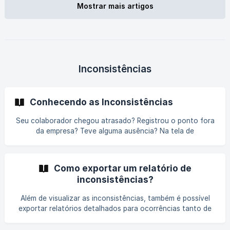
Importante: Não é possível editar um ajuste para múltiplo
Mostrar mais artigos
Inconsistências
Conhecendo as Inconsistências
Seu colaborador chegou atrasado? Registrou o ponto fora
da empresa? Teve alguma ausência? Na tela de
“Inconsistências” é possível visualizar todas as ocorrências
de pontos que foram registrados pelos colaboradores da
sua empresa e que não estão de acordo com os requisitos
Como exportar um relatório de
das regras de jornadas e escalas vigentes. || Como padrão
inconsistências?
o período de dias será definido n
Além de visualizar as inconsistências, também é possível
exportar relatórios detalhados para ocorrências tanto de
ponto quanto de localização. ** Exportar relatório de
inconsistências em massa Para exportar relatórios de