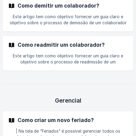
de RH. Para facilitar a gestão dos colaboradores, são feita
Como demitir um colaborador?
divisões de abas por situação de trabalho sendo:
Colaboradores admitidos C
Este artigo tem como objetivo fornecer um guia claro e
objetivo sobre o processo de demissão de um colaborador
em nosso sistema de controle e registro de ponto. Aqui,
você encontrará as etapas cruciais e as funcionalidades
do sistema que apoiam o registro correto e a conclusão
Como readmitir um colaborador?
eficiente deste procedimento, garantindo que todos os
passos sejam seguidos de forma organizada e
Este artigo tem como objetivo fornecer um guia claro e
documentada. Para demitir um colaborador, você deve
objetivo sobre o processo de readmissão de um
seguir os seguintes passo: No menu principal, clique em
colaborador em nosso sistema de controle e registro de
"**Ges
ponto. Para readmitir um colaborador você deve seguir os
seguintes passos: No menu principal, clique em "Gestão de
Pessoas" Você será redirecionado(a) para a tela de Gestão
de Pessoas com a lista de todos colaboradores. Clique no
filtro de visualização para Admitidos e Demitidos e
Gerencial
selecione a opção "Demitidos" ![](h
Como criar um novo feriado?
| Na tela de "Feriados" é possível gerenciar todos os