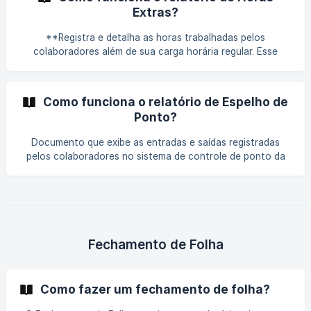
colaborador cumprir de acordo com a sua jornada diária
Extras?
multiplicado pelos dias do perío
**Registra e detalha as horas trabalhadas pelos
colaboradores além de sua carga horária regular. Esse
relatório é elaborado para acompanhar e documentar as
horas extras realizadas por cada colaborador em um
determinado período de tempo. Horas extras: Horas
Como funciona o relatório de Espelho de
trabalhadas além da carga horária regular estabelecida
Ponto?
para os colaboradores, de acordo com as leis trabalhistas
ou as políti
Documento que exibe as entradas e saídas registradas
pelos colaboradores no sistema de controle de ponto da
empresa. Geralmente, cobre um período específico, como
um dia, uma semana ou um mês. Código de Horário:
Identificação utilizada para registrar as entradas e saídas
dos colaboradores, assegurando que as horas trabalhadas
sejam corretamente contabilizadas conforme o horário de
Fechamento de Folha
Como fazer um fechamento de folha?