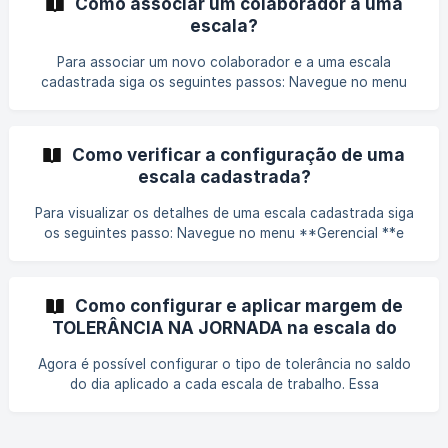
Como associar um colaborador a uma
sobre: Diferença entre o limite diário e limite por marcação
escala?
Tipos de tolerância [Legendas de tolerância aplica
Para associar um novo colaborador e a uma escala
cadastrada siga os seguintes passos: Navegue no menu
Gerencial e selecione a opção Turno/Escala. Clique na
opção de "Visualizar detalhes" e uma nova aba será
exibida. Navegue para a aba **"Colaboradores" **e será
Como verificar a configuração de uma
exibida a lista de colaboradores já associados a escala.
escala cadastrada?
Clique em **"Adicionar colaborador"
Para visualizar os detalhes de uma escala cadastrada siga
os seguintes passo: Navegue no menu **Gerencial **e
selecione a opção Turno/Escala. Clique na opção de
**"Visualizar detalhes" **e uma nova aba será exibida.
Nessa aba é possível ter acesso as seguintes informações:
Como configurar e aplicar margem de
Detalhes da Escala e Calendário de Trabalho ![]
TOLERÂNCIA NA JORNADA na escala do
(https://storage.crisp.chat/users/he
colaborador?
Agora é possível configurar o tipo de tolerância no saldo
do dia aplicado a cada escala de trabalho. Essa
funcionalidade permite que uma margem seja aplicada no
saldo total de horas trabalhadas no dia, sendo assim o
saldo de horas faltantes ou excedentes apenas será