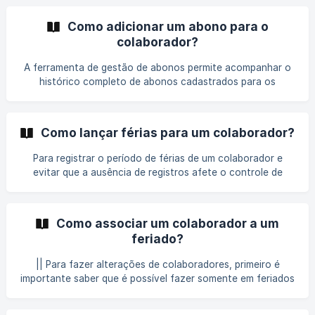
gerenciamento dos colaboradores vinculados. Inicialmente
no menu principal a esquerda, selecione a opção Gerencial
Como adicionar um abono para o
> Departamentos Para adicionar um novo departamento
colaborador?
basta clicar no botão “Adicionar departamento” localizado
A ferramenta de gestão de abonos permite acompanhar o
histórico completo de abonos cadastrados para os
colaboradores, seja por meio de solicitações enviadas ou
adicionados manualmente pela gestão. Além da
visualização do histórico, é possível realizar ações como:
Como lançar férias para um colaborador?
Adicionar um novo abono Filtrar registros para facilitar a
busca Visualizar detalhes de um abono específico
Para registrar o período de férias de um colaborador e
Desconsiderar um abono, se necessário Adicionar um novo
evitar que a ausência de registros afete o controle de
abono Para adicionar um ab
ponto, é possível adicionar um abono durante esse
período. Como lançar férias para o colaborador No menu
ao lado esquerdo selecione a opção "Gerencial", depois
Como associar um colaborador a um
clique em "Abonos". Ao ser redirecionado para a página,
feriado?
clique em "Adicionar abono". ![](https:/
|| Para fazer alterações de colaboradores, primeiro é
importante saber que é possível fazer somente em feriados
do tipo personalizado. Associar colaborador ao feriado Ao
visualizar os detalhes de um feriado, uma aba de