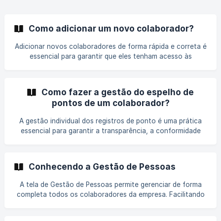
Como adicionar um novo colaborador?
Adicionar novos colaboradores de forma rápida e correta é
essencial para garantir que eles tenham acesso às
ferramentas e informações necessárias desde o primeiro
dia. Neste artigo, vamos mostrar o passo a passo para
adicionar um novo colaborador ao sistema, garantindo que
Como fazer a gestão do espelho de
ele esteja pronto para começar suas atividades sem
pontos de um colaborador?
complicações. Em Gestão de Pessoas, clique em "Adicionar
novo", uma nova janela será exibida. ![]
A gestão individual dos registros de ponto é uma prática
(https://storage.crisp.chat/users/helpdesk/website/-/6/1/0/
essencial para garantir a transparência, a conformidade
c/610c6
legal e a organização no controle da jornada de trabalho
dos colaboradores. Ao acompanhar e administrar os
apontamentos de cada profissional de forma
Conhecendo a Gestão de Pessoas
personalizada, é possível identificar inconsistências,
corrigir falhas e assegurar que todos os dados estejam
A tela de Gestão de Pessoas permite gerenciar de forma
corretos para o fechamento da folha de pagamento. Neste
completa todos os colaboradores da empresa. Facilitando
artigo, vamos mostrar como realizar esse processo de
a administração da equipe, centralizando as informações
forma eficaz, u
em um único lugar e garantindo mais agilidade nas rotinas