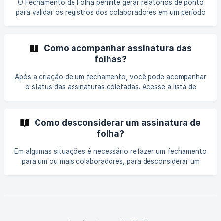
O Fechamento de Folha permite gerar relatórios de ponto
para validar os registros dos colaboradores em um período
específico. Além de garantir a organização, este processo
facilita o acompanhamento de assinaturas eletrônicas,
assegurando a conformidade para auditorias. Siga o passo
Como acompanhar assinatura das
a passo abaixo para criar um novo fechamento: 1. Inicie o
folhas?
Processo No menu lateral esquerdo, acesse a opção
Gerencial. Clique na opção "Fechamento de Folha", você
Após a criação de um fechamento, você pode acompanhar
será redirecionado para a t
o status das assinaturas coletadas. Acesse a lista de
fechamentos para visualizar: A quantidade de assinaturas
já coletadas. O status do fechamento (em andamento,
pendente ou concluído). Para ver detalhes das assinaturas
Como desconsiderar um assinatura de
de um fechamento específico: ![](https://storage.crisp.
folha?
Em algumas situações é necessário refazer um fechamento
para um ou mais colaboradores, para desconsiderar um
fechamento siga os seguintes passos: Para desconsiderar
o fechamento de um colaborador: Clique em "Visualizar
detalhes" no fechamento onde ele está incluído. ![]
(https://storage.crisp.chat/users/helpdesk/website/-/6/1/0/
c/610c61f54aca4400/image_lkfaeb.png =1