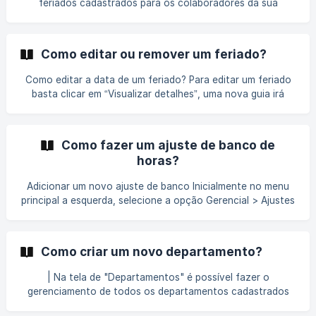
feriados cadastrados para os colaboradores da sua
empresa, além dos feriados nacionais você também pode
criar feriados personalizados aplicados apenas para um
grupo de colaboradores ou departamentos. Inicialmente no
Como editar ou remover um feriado?
menu principal a esquerda, selecione a opção Gerencial >
Feriados Para adicionar um novo feriado, clique no bot
Como editar a data de um feriado? Para editar um feriado
basta clicar em “Visualizar detalhes”, uma nova guia irá
exibir as informações sobre o feriado, Clique no botão
“Editar” e será habilitada as edições da data e marcação se
o feriado se repetir anualmente.
Como fazer um ajuste de banco de
horas?
Adicionar um novo ajuste de banco Inicialmente no menu
principal a esquerda, selecione a opção Gerencial > Ajustes
do banco 1. Preencher informações do ajuste Para registrar
um ajuste no banco de horas, siga os passos abaixo:
Acesse a seção de ajustes de banco d
Como criar um novo departamento?
| Na tela de "Departamentos" é possível fazer o
gerenciamento de todos os departamentos cadastrados
na unidade, assim como fazer a criação de novos e o