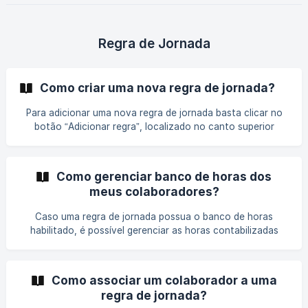
contabilizado quando ultrapassar esta margem. Entenda
mais a seguir: Quando posso utilizar a margem de
tolerância na jornada? [Como aplicar a margem de
Regra de Jornada
tolerância
Como criar uma nova regra de jornada?
Para adicionar uma nova regra de jornada basta clicar no
botão “Adicionar regra”, localizado no canto superior
direito e uma nova janela irá ser exibida. Cada aba possui
uma configuração relacionada a regra e como os pontos
serão tratados, saiba mais: 1. Geral Defina o nome da regra
Como gerenciar banco de horas dos
e como será feito o registro do ponto por meios de três
meus colaboradores?
configurações: Habilitar se o u
Caso uma regra de jornada possua o banco de horas
habilitado, é possível gerenciar as horas contabilizadas
para os colaboradores vinculados seguindo os passos
abaixo: Acessar o Banco de Horas No menu principal a
esquerda selecione a opção** Gerencial > Regras da
Como associar um colaborador a uma
Jornada**, você será redirecionado para a lista de regras
regra de jornada?
cadastradas Selecione a regra desejada. Clique em **"B