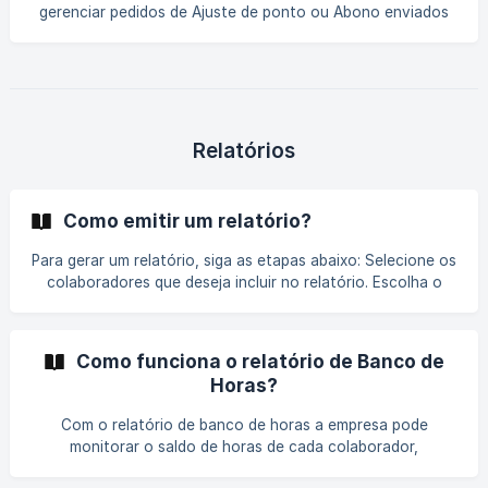
gerenciar pedidos de Ajuste de ponto ou Abono enviados
pelos colaboradores. Essa funcionalidade permite analisar,
aprovar ou recusar solicitações, garantindo o correto
registro das jornadas de trabalho. Visualizar solicitações de
ponto ou abono Para visualizar uma solicitação, selecione-
a na lista. Isso abrirá uma
Relatórios
Como emitir um relatório?
Para gerar um relatório, siga as etapas abaixo: Selecione os
colaboradores que deseja incluir no relatório. Escolha o
tipo de relatório que deseja gerar. Defina o período de data
para filtrar as informações. ![]
(https://storage.crisp.chat/users/helpdesk/website/-/
Como funciona o relatório de Banco de
Horas?
Com o relatório de banco de horas a empresa pode
monitorar o saldo de horas de cada colaborador,
garantindo que as horas extras sejam devidamente