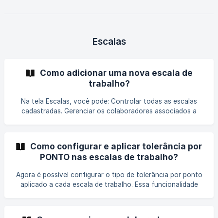
inconsistência em massa, siga os passos abaixo: Configurar
os Filtros de Exibição Defina o período desejado. Selecione
o **tipo de i
Escalas
Como adicionar uma nova escala de
trabalho?
Na tela Escalas, você pode: Controlar todas as escalas
cadastradas. Gerenciar os colaboradores associados a
cada escala. Adicionar novas escalas personalizadas
conforme necessário. Adicionar uma nova escala Acesse a
tela de Escalas através do menu principal, clique na opção
Como configurar e aplicar tolerância por
Gerencial > Turno/Escala Clique no botão "Adicionar
PONTO nas escalas de trabalho?
escala", localizado no canto sup
Agora é possível configurar o tipo de tolerância por ponto
aplicado a cada escala de trabalho. Essa funcionalidade
ajuda a gerenciar atrasos, saídas antecipadas ou horas
excedentes de forma mais flexível e de acordo com a
política da sua empresa. Neste artigo, você vai aprender