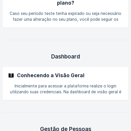
plano?
Caso seu período teste tenha expirado ou seja necessário
fazer uma alteração no seu plano, você pode seguir os
passos abaixo: No menu a esquerda, clique no nome da
empresa e depois clique em "Meu plano". Se você já possui
uma assinatura e deseja fazer uma alteração, clique em
**"Mudar plano" ** e você será redirecionado para a tela
de Assinaturas e Planos.
Dashboard
Conhecendo a Visão Geral
Inicialmente para acessar a plataforma realize o login
utilizando suas credenciais. Na dashboard de visão geral é
possível visualizar indicadores necessários para
acompanhar a jornada dos colaboradores da sua equipe e
também realizar o seu registro de ponto. Registrar Ponto
Para realizar o registro de ponto basta clicar no botão “
Registrar ponto” localizado no canto sup
Gestão de Pessoas