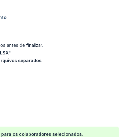
s antes de finalizar.
XLSX”
.
arquivos separados
.
e para os colaboradores selecionados.